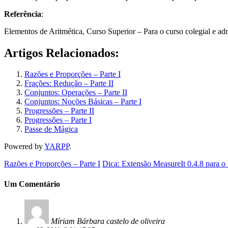
Referência
:
Elementos de Aritmética, Curso Superior – Para o curso colegial e a
Artigos Relacionados:
Razões e Proporções – Parte I
Frações: Redução – Parte II
Conjuntos: Operações – Parte II
Conjuntos: Noções Básicas – Parte I
Progressões – Parte II
Progressões – Parte I
Passe de Mágica
Powered by
YARPP
.
Razões e Proporções – Parte I
Dica: Extensão MeasureIt 0.4.8 para o 
Um Comentário
Míriam Bárbara castelo de oliveira