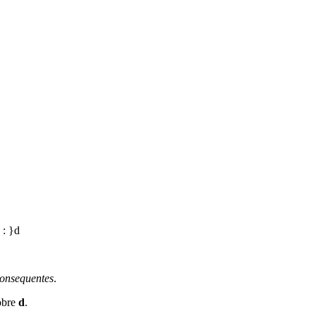
onsequentes
.
obre
d
.