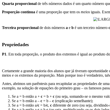
Quarta proporcional
de três números dados é um quarto número qu
Proporção contínua
é uma proporção que tem os
meios
iguais. Exe
Terceira proporcional
de dois números
a
e
b
é um terceiro número
Propriedades
P1
. Em toda proporção, o produto dos extremos é igual ao produto do
Certamente a grande maioria dos alunos que já tiveram oportunidade d
meios e os extremos da proporção. Mais porque isso é verdadeiro, tal
Antes, abrimos um parêntesis para recapitular as propriedades de uma
exemplo, na solução de equações do primeiro grau – os famosos passa pa
Se a = b então a +
c
= b +
c
(ou seja, somando-se o mesmo val
Se a = b então a –
c
= b –
c
(explicação semelhante);
Se a = b então a/
c
= b/
c
,
c
diferente de zero (ou seja, dividindo
Se a = b então a.
c
= b.
c
(ou seja, multiplicando-se os dois lado