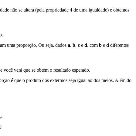
dade não se altera (pela propriedade 4 de uma igualdade) e obtemos
b
.
ormam uma proporção. Ou seja, dados
a
,
b
,
c
e
d
, com
b
e
d
diferentes
 e você verá que se obtém o resultado esperado.
rção é que o produto dos extermos seja igual ao dos meios. Além do
e: