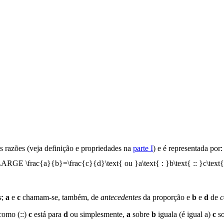
s razões (veja definição e propriedades na
parte I
) e é representada por:
s
;
a
e
c
chamam-se, também, de
antecedentes
da proporção e
b
e
d
de
c
como (::)
c
está para
d
ou simplesmente,
a
sobre
b
iguala (é igual a)
c
s