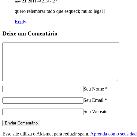
nov 23, 2011
@ 21:47:27
quero relembrar tudo que esqueci; muito legal !
Reply
Deixe um Comentário
Seu Nome
*
Seu Email
*
Seu Website
Esse site utiliza o Akismet para reduzir spam.
Aprenda como seus dado