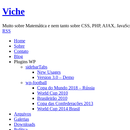
Viche
Muito sobre Matemática e nem tanto sobre CSS, PHP, AJAX, JavaScri
RSS
Home
Sobre
Contato
Blog
Plugins WP
sidebarTabs
New Usages
Version 3.0 – Demo
wp-football
Copa do Mundo 2018 – Rússia
World Cup 2010
Brasileirão 2010
Copa das Confederações 2013
World Cup 2014 Brasil
Arquivos
Galerias
Downloads
Política