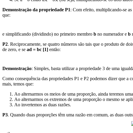
Demonstração da propriedade P1
: Com efeito, multiplicando-se a
que:
e simplificando (dividindo) no primeiro membro
b
no numerador e
b
n
P2
. Reciprocamente, se quatro números são tais que o produto de doi
de zero, e se
ad = bc [1]
então:
Demonstração
: Simples, basta utilizar a propriedade 3 de uma igua
Como consequência das propriedades P1 e P2 podemos dizer que a con
mais, temos que:
Ao alternarmos os meios de uma proporção, ainda teremos uma
Ao alternarmos os extremos de uma proporção o mesmo se apli
Ao invertemos as duas razões.
P3
. Quando duas proporções têm uma razão em comum, as duas outra