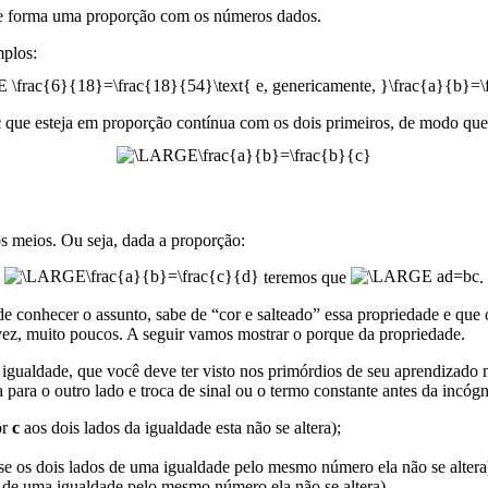
e forma uma proporção com os números dados.
mplos:
c
que esteja em proporção contínua com os dois primeiros, de modo que 
s meios. Ou seja, dada a proporção:
teremos que
.
e conhecer o assunto, sabe de “cor e salteado” essa propriedade e que
vez, muito poucos. A seguir vamos mostrar o porque da propriedade.
 igualdade, que você deve ter visto nos primórdios de seu aprendizado 
ra o outro lado e troca de sinal ou o termo constante antes da incógnit
or
c
aos dois lados da igualdade esta não se altera);
-se os dois lados de uma igualdade pelo mesmo número ela não se altera
s de uma igualdade pelo mesmo número ela não se altera).