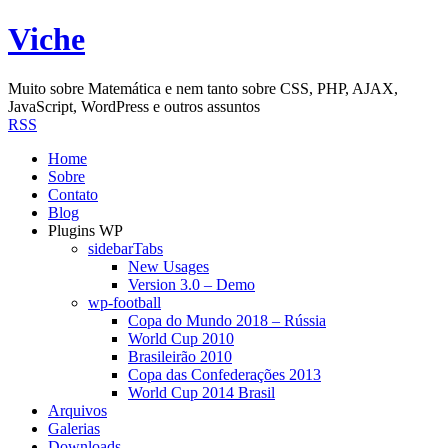
Viche
Muito sobre Matemática e nem tanto sobre CSS, PHP, AJAX,
JavaScript, WordPress e outros assuntos
RSS
Home
Sobre
Contato
Blog
Plugins WP
sidebarTabs
New Usages
Version 3.0 – Demo
wp-football
Copa do Mundo 2018 – Rússia
World Cup 2010
Brasileirão 2010
Copa das Confederações 2013
World Cup 2014 Brasil
Arquivos
Galerias
Downloads