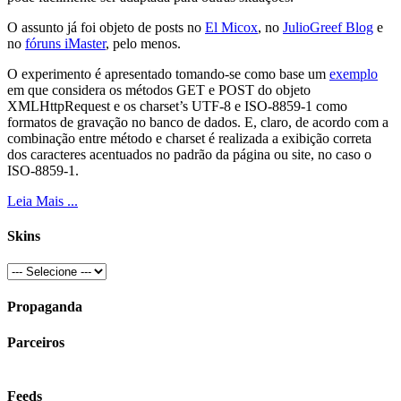
O assunto já foi objeto de posts no
El Micox
, no
JulioGreef Blog
e
no
fóruns iMaster
, pelo menos.
O experimento é apresentado tomando-se como base um
exemplo
em que considera os métodos GET e POST do objeto
XMLHttpRequest e os charset’s UTF-8 e ISO-8859-1 como
formatos de gravação no banco de dados. E, claro, de acordo com a
combinação entre método e charset é realizada a exibição correta
dos caracteres acentuados no padrão da página ou site, no caso o
ISO-8859-1.
Leia Mais ...
Skins
Propaganda
Parceiros
Feeds