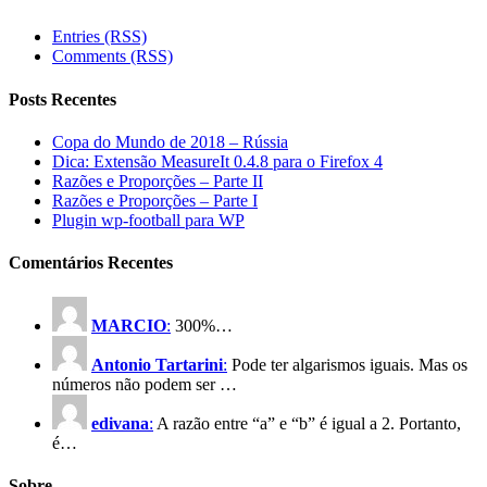
Entries (RSS)
Comments (RSS)
Posts Recentes
Copa do Mundo de 2018 – Rússia
Dica: Extensão MeasureIt 0.4.8 para o Firefox 4
Razões e Proporções – Parte II
Razões e Proporções – Parte I
Plugin wp-football para WP
Comentários Recentes
MARCIO
:
300%…
Antonio Tartarini
:
Pode ter algarismos iguais. Mas os
números não podem ser …
edivana
:
A razão entre “a” e “b” é igual a 2. Portanto,
é…
Sobre