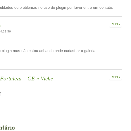
uldades ou problemas no uso do plugin por favor entre em contato.
REPLY
s
4:21:56
 plugin mas não estou achando onde cadastrar a galeria.
REPLY
 Fortaleza – CE « Viche
]
ntário