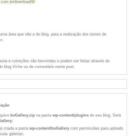
e.com.br/download/6/
 uma área que não a do blog, para a realização dos testes de
in.
ria e correções são benvindas e podem ser feitas através do
o blog Viche ou de comentário neste post.
lação
rquivo
bvGallery.zip
na pasta
wp-content/plugins
do seu blog. Será
allery;
rá criada a pasta
wp-content/bvGallery
com permissões para uploads
suas galerias;