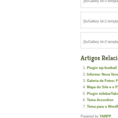
[bvGallery id=3 templ
[bvGallery id=1 templ
[bvGallery id=2 templ
Artigos Relac
Plugin wp-football
Informe: Nova Ver
Galeria de Fotos: 
Mapa do Site e o 
Plugin sidebarTab
Tema Accordion
Tema para o Word
Powered by
YARPP
.