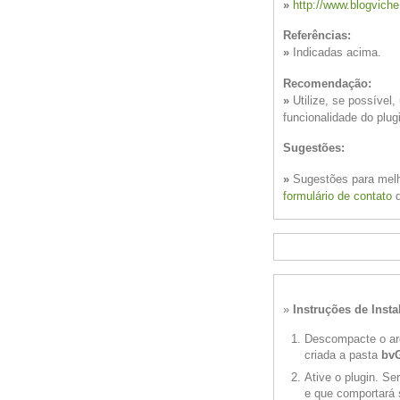
»
http://www.blogvich
Referências:
»
Indicadas acima.
Recomendação:
»
Utilize, se possível,
funcionalidade do plug
Sugestões:
»
Sugestões para melho
formulário de contato
d
»
Instruções de Insta
Descompacte o a
criada a pasta
bvG
Ative o plugin. Se
e que comportará 