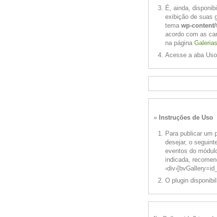
É, ainda, disponib
exibição de suas g
tema
wp-content
acordo com as car
na página
Galeria
Acesse a aba Uso 
»
Instruções de Uso
Para publicar um p
desejar, o seguint
eventos do módulo
indicada, recomen
‹div›[bvGallery=id
O plugin disponibi