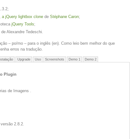
.3.2;
, a jQuery lightbox clone
de
Stéphane Caron
;
lioteca
jQuery Tools
;
de Alexandre Tedeschi.
ução – po/mo – para o inglês (en). Como leio bem melhor do que
tenha erros na tradução.
nstalação
Upgrade
Uso
Screenshots
Demo 1
Demo 2
o Plugin
erias de Imagens .
versão 2.8.2.