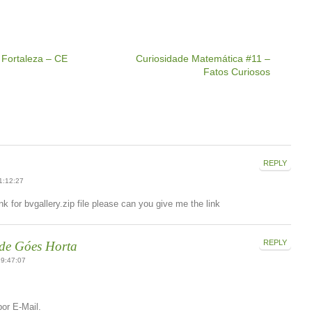
 Fortaleza – CE
Curiosidade Matemática #11 –
Fatos Curiosos
REPLY
:12:27
nk for bvgallery.zip file please can you give me the link
REPLY
de Góes Horta
9:47:07
or E-Mail.