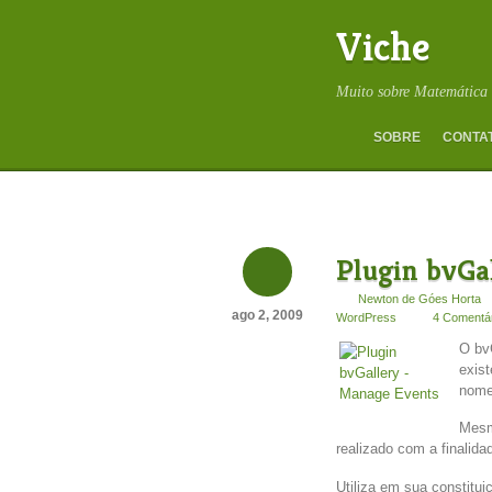
Viche
Muito sobre Matemática 
SOBRE
CONTA
Plugin bvGa
Newton de Góes Horta
ago 2, 2009
WordPress
4 Comentá
O bv
exist
nome 
Mesm
realizado com a finalid
Utiliza em sua constitui