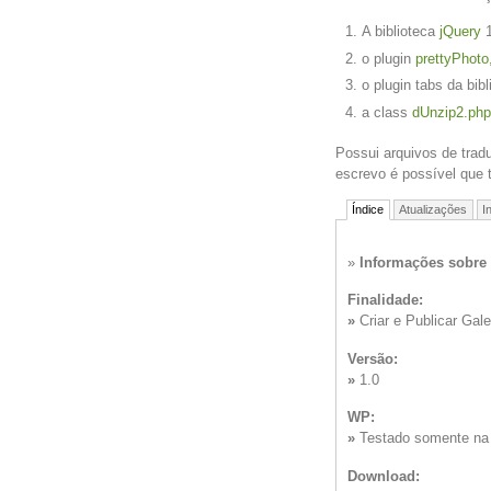
A biblioteca
jQuery
1
o plugin
prettyPhoto
o plugin tabs da bib
a class
dUnzip2.php
Possui arquivos de trad
escrevo é possível que 
Índice
Atualizações
I
»
Informações sobre 
Finalidade:
»
Criar e Publicar Gal
Versão:
»
1.0
WP:
»
Testado somente na 
Download: