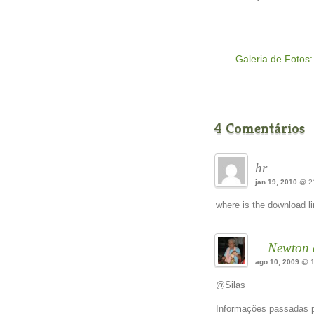
Galeria de Fotos:
4 Comentários
hr
jan 19, 2010
@ 21
where is the download li
Newton 
ago 10, 2009
@ 1
@Silas
Informações passadas p