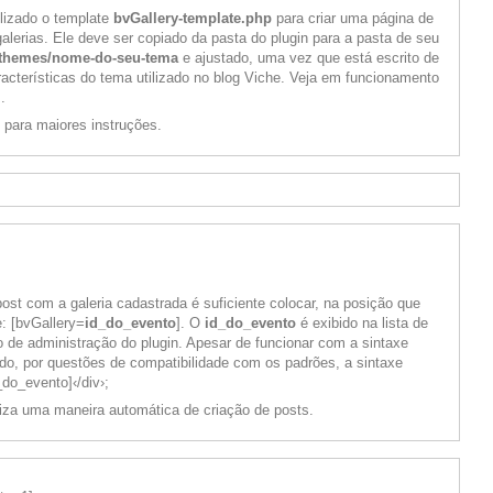
ilizado o template
bvGallery-template.php
para criar uma página de
alerias. Ele deve ser copiado da pasta do plugin para a pasta de seu
/themes/nome-do-seu-tema
e ajustado, uma vez que está escrito de
acterísticas do tema utilizado no blog Viche. Veja em funcionamento
s
.
para maiores instruções.
ost com a galeria cadastrada é suficiente colocar, na posição que
e: [bvGallery=
id_do_evento
]. O
id_do_evento
é exibido na lista de
 de administração do plugin. Apesar de funcionar com a sintaxe
do, por questões de compatibilidade com os padrões, a sintaxe
_do_evento]‹/div›;
liza uma maneira automática de criação de posts.