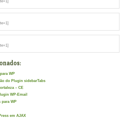
ate=1]
ate=1]
ate=1]
ionados:
 para WP
são do Plugin sidebarTabs
Fortaleza – CE
Plugin WP-Email
s para WP
Press em AJAX