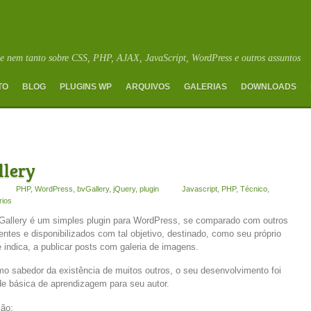
e nem tanto sobre CSS, PHP, AJAX, JavaScript, WordPress e outros assuntos
TO
BLOG
PLUGINS WP
ARQUIVOS
GALERIAS
DOWNLOADS
llery
PHP
,
WordPress
,
bvGallery
,
jQuery
,
plugin
Javascript
,
PHP
,
Técnico
,
rios
Gallery é um simples plugin para WordPress, se comparado com outros
entes e disponibilizados com tal objetivo, destinado, como seu próprio
indica, a publicar posts com galeria de imagens.
o sabedor da existência de muitos outros, o seu desenvolvimento foi
ade básica de aprendizagem para seu autor.
ção: